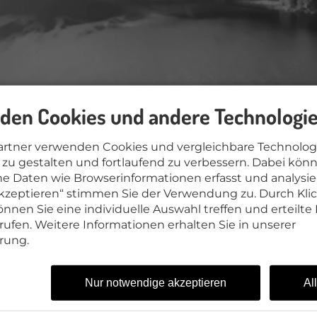
den Cookies und andere Technologie
artner verwenden Cookies und vergleichbare Technolog
n leuchtenden Herbst erle
zu gestalten und fortlaufend zu verbessern. Dabei kön
 Daten wie Browserinformationen erfasst und analysie
 akzeptieren“ stimmen Sie der Verwendung zu. Durch Kli
en und die Sonne tief steht wird Oberstdorf 
nnen Sie eine individuelle Auswahl treffen und erteilte 
Stimmung getaucht.
rufen. Weitere Informationen erhalten Sie in unserer
rung.
hte bezahlen
 Frühnebel und von den Wiesen hört man das Läuten der 
wird das Allgäu wunderschön. Die Temperaturen sind a
Nur notwendige akzeptieren
Al
e kann man dennoch meist noch auf die Jacke verzich
ist wunderschön, daher laden wir Sie ein, eine Woche di