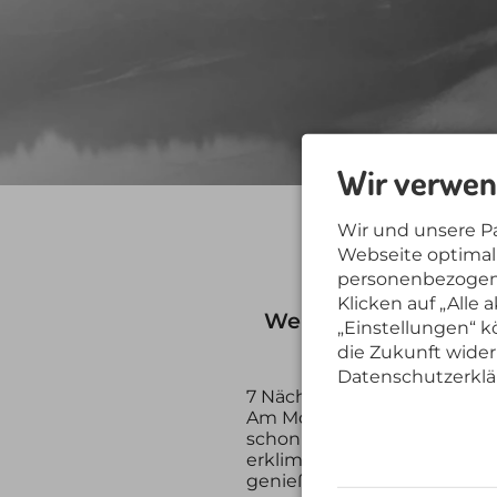
Wir verwen
Wir und unsere P
De
Webseite optimal 
personenbezogene
Klicken auf „Alle
Wenn die Blätter fall
„Einstellungen“ kö
die Zukunft wider
Datenschutzerklä
7 Nächte bleiben, nur 5 Näc
Am Morgen lichtet sich der
schon im Tal - genau dann 
erklimmen und in der Sonn
genießen. Diese Jahreszeit 