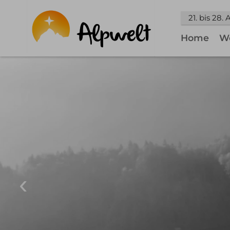
21. bis 28.
Home
W