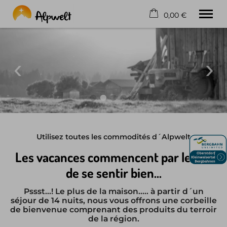
0,00 €
×
21. - 28. August
La corbeille est vide
2 adultes
Home
Appartements
Les plus
Accessibilité
Utilisez toutes les commodités d´Alpwelt
Contact
Les vacances commencent par le fait
Français
de se sentir bien...
Téléphone
+49 8322 7172
Pssst...! Le plus de la maison..... à partir d´un
séjour de 14 nuits, nous vous offrons une corbeille
de bienvenue comprenant des produits du terroir
de la région.