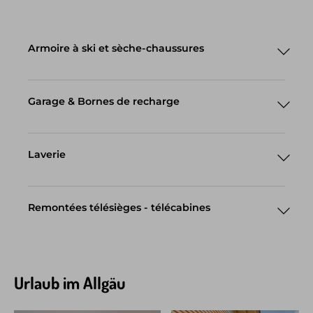
Armoire à ski et sèche-chaussures
Garage & Bornes de recharge
Laverie
Remontées télésièges - télécabines
Horaires d´ouverture -
Saison 2023
Urlaub im Allgäu