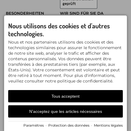
BESONDERHEITEN
WIR SIND FÜR SIE DA
Bergwelt
Neubau: 5 hochwertige,
Nous utilisons des cookies et d'autres
Ferienwohnungen
große Fewos
Pfarrstraße 4, Oberstdorf
102 bis 133 qm Fläche
technologies.
Tel. 08322 / 7172
pro Wohnung
Mo.-Fr. 09.00-12.00
Zirbenholz-Betten
und 14.00-17.00 Uhr
Nous et nos partenaires utilisons des cookies et des
Sauna im Alpinen
technologies similaires pour assurer le fonctionnement
Lifestyle
Skischrank und
de notre site web, analyser le trafic et afficher des
Skischuhtrockner
contenus personnalisés. Vos données peuvent être
zentrale Lage am
transférées à des prestataires tiers (par exemple, aux
Fuggerpark
Tiefgarage & Lift
États-Unis). Votre consentement est volontaire et peut
Sommerbergbahnticket
être retiré à tout moment. Pour plus d'informations,
kostenlos
veuillez consulter notre politique de confidentialité.
Smart TV mit Magenta
TV
Ladestation für
Elektroautos
Tous acceptent
N'acceptez que les articles nécessaires
Facebook
Instagram
Paramètres
·
Protection des données
·
Mentions légales
Mentions légales
Protection des données
Accessibilité
Cookie-Einstellungen