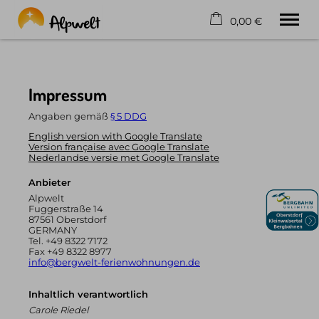
0,00 €
×
21. - 28. August
La corbeille est vide
2 adultes
Impressum
Angaben gemäß
§ 5 DDG
English version with Google Translate
Home
Version française avec Google Translate
Appartements
Nederlandse versie met Google Translate
Les plus
Anbieter
Accessibilité
Alpwelt
Contact
Fuggerstraße 14
87561 Oberstdorf
GERMANY
Français
Tel.
+49 8322 7172
Téléphone
+49 8322 7172
Fax +49 8322 8977
info@bergwelt-ferienwohnungen.de
Inhaltlich verantwortlich
Carole Riedel