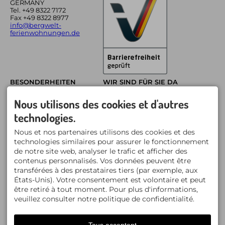
GERMANY
Tel.
+49 8322 7172
Fax +49 8322 8977
info@bergwelt-
ferienwohnungen.de
BESONDERHEITEN
WIR SIND FÜR SIE DA
Bergwelt
Neubau: 5 hochwertige,
Nous utilisons des cookies et d'autres
Ferienwohnungen
große Fewos
Pfarrstraße 4, Oberstdorf
102 bis 133 qm Fläche
technologies.
Tel. 08322 / 7172
pro Wohnung
Mo.-Fr. 09.00-12.00
Zirbenholz-Betten
und 14.00-17.00 Uhr
Nous et nos partenaires utilisons des cookies et des
Sauna im Alpinen
technologies similaires pour assurer le fonctionnement
Lifestyle
Skischrank und
de notre site web, analyser le trafic et afficher des
Skischuhtrockner
contenus personnalisés. Vos données peuvent être
zentrale Lage am
transférées à des prestataires tiers (par exemple, aux
Fuggerpark
Tiefgarage & Lift
États-Unis). Votre consentement est volontaire et peut
Sommerbergbahnticket
être retiré à tout moment. Pour plus d'informations,
kostenlos
veuillez consulter notre politique de confidentialité.
Smart TV mit Magenta
TV
Ladestation für
Elektroautos